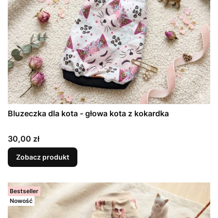
Bluzeczka dla kota - głowa kota z kokardka
Cena
30,00 zł
Zobacz produkt
Bestseller
Nowość