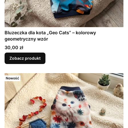
Bluzeczka dla kota „Geo Cats” – kolorowy
geometryczny wzór
Cena
30,00 zł
Zobacz produkt
Nowość