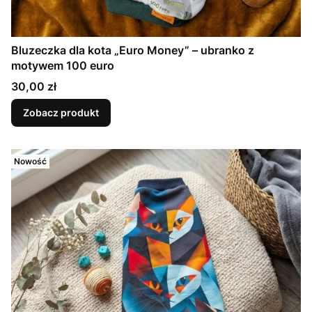
Bluzeczka dla kota „Euro Money” – ubranko z
motywem 100 euro
Cena
30,00 zł
Zobacz produkt
Nowość