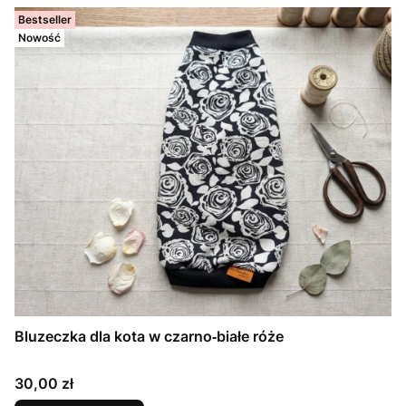
Bestseller
Nowość
Bluzeczka dla kota w czarno‑białe róże
Cena
30,00 zł