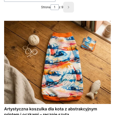
Strona
z 9
Następne produkty
Artystyczna koszulka dla kota z abstrakcyjnym
printem i oczkami – ręcznie szyta