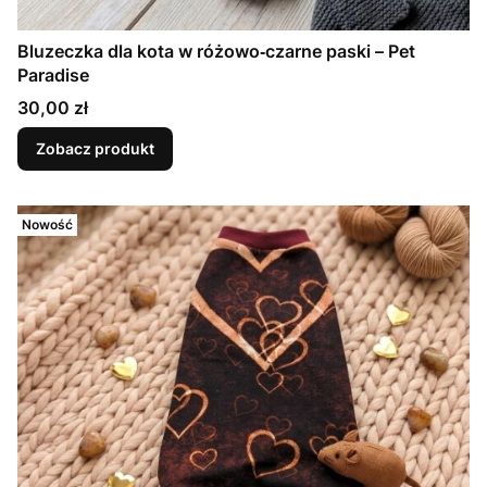
Bluzeczka dla kota w różowo‑czarne paski – Pet
Paradise
Cena
30,00 zł
Zobacz produkt
Nowość