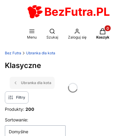
BezFutra.PL
Produkty w koszy
Otwórz wyszukiwarkę
Menu
Szukaj
Zaloguj się
Koszyk
Bez Futra
Ubranka dla kota
Klasyczne
Ubranka dla kota
Filtry
Produkty:
200
Lista produktów
Sortowanie:
Domyślne