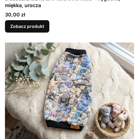
miękka, urocza
Cena
30,00 zł
Zobacz produkt