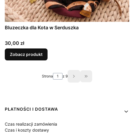
Bluzeczka dla Kota w Serduszka
Cena
30,00 zł
Zobacz produkt
Strona
z 9
Przejdź do ostatniej st
Linki w stopce
PŁATNOŚCI I DOSTAWA
Czas realizacji zamówienia
Czas i koszty dostawy