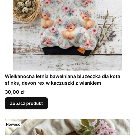
Wielkanocna letnia bawełniana bluzeczka dla kota
sfinks, devon rex w kaczuszki z wiankiem
Cena
30,00 zł
Zobacz produkt
Nowość