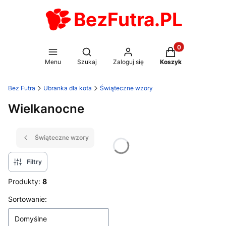
BezFutra.PL
Produkty w koszy
Otwórz wyszukiwarkę
Menu
Szukaj
Zaloguj się
Koszyk
Bez Futra
Ubranka dla kota
Świąteczne wzory
Wielkanocne
Świąteczne wzory
Filtry
Produkty:
8
Lista produktów
Sortowanie:
Domyślne