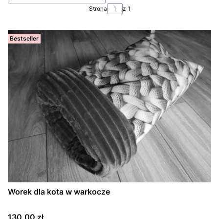
Strona
z 1
Bestseller
Worek dla kota w warkocze
Cena
130,00 zł