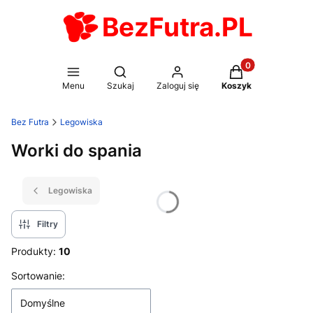
BezFutra.PL
Produkty w koszy
Otwórz wyszukiwarkę
Menu
Szukaj
Zaloguj się
Koszyk
Bez Futra
Legowiska
Worki do spania
Legowiska
Filtry
Produkty:
10
Lista produktów
Sortowanie:
Domyślne