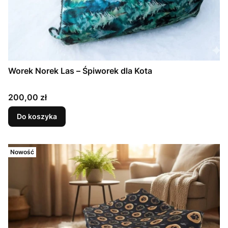
Worek Norek Las – Śpiworek dla Kota
Cena
200,00 zł
Do koszyka
Nowość