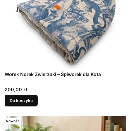
Worek Norek Zwierzaki – Śpiworek dla Kota
Cena
200,00 zł
Do koszyka
Nowość