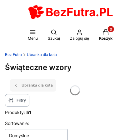
BezFutra.PL
Produkty w koszy
Otwórz wyszukiwarkę
Menu
Szukaj
Zaloguj się
Koszyk
Bez Futra
Ubranka dla kota
Świąteczne wzory
Ubranka dla kota
Filtry
Produkty:
51
Lista produktów
Sortowanie:
Domyślne