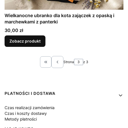
Wielkanocne ubranko dla kota zajączek z opaską i
marchewkami z panterki
Cena
30,00 zł
Zobacz produkt
Strona
z 3
Wróć do pierwszej strony z produktami
Linki w stopce
PŁATNOŚCI I DOSTAWA
Czas realizacji zamówienia
Czas i koszty dostawy
Metody płatności