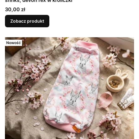
sfinks, devon rex w króliczki
Cena
30,00 zł
Zobacz produkt
Nowość