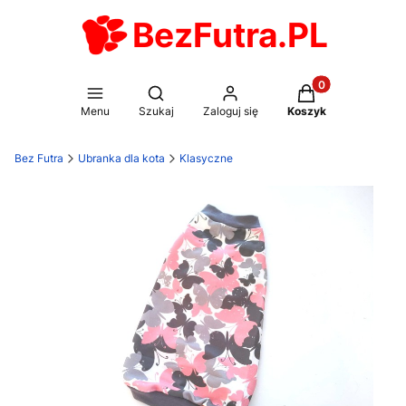
BezFutra.PL
Produkty w koszy
Otwórz wyszukiwarkę
Menu
Szukaj
Zaloguj się
Koszyk
Bez Futra
Ubranka dla kota
Klasyczne