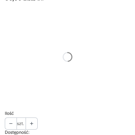
Wybierz wariant produktu:
Poszczególne warianty mogą różnić się ceną
*
Rozmiar
Wybierz
*
Nogawka
Wybierz
*
Szyja
Wybierz
Ilość
szt.
Dostępność: