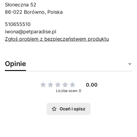
Słoneczna 52
86-022 Borówno, Polska
510655510
iwona@petparadise.pl
Zgłoś problem z bezpieczeństwem produktu
Opinie
0.00
Liczba ocen: 0
Oceń i opisz