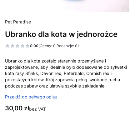
Pet Paradise
Ubranko dla kota w jednorożce
0.00
(Oceny: 0 Recenzje: 0)
Ubranko dla kota zostało starannie przemyślane i
zaprojektowane, aby idealnie było dopasowane do sylwetki
kota rasy Sfinks, Devon rex, Peterbald, Cornish rex i
pozostałych kotów. Krój zapewnia pełną swobodę ruchu
podczas zabaw oraz ułatwia szybkie zakładanie.
Przejdź do pełnego opisu
Cena
30,00 zł
bez VAT
Wybierz wariant produktu:
Poszczególne warianty mogą różnić się ceną