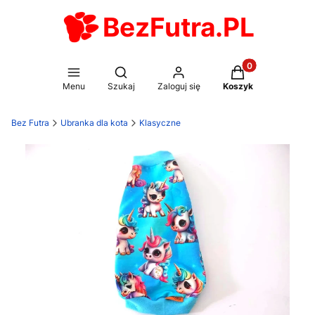
BezFutra.PL
Produkty w koszy
Otwórz wyszukiwarkę
Menu
Szukaj
Zaloguj się
Koszyk
Bez Futra
Ubranka dla kota
Klasyczne